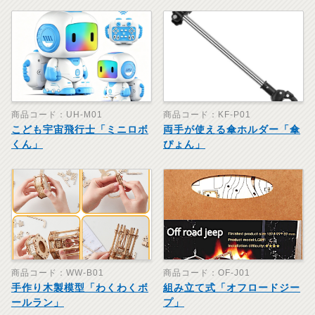
商品コード：UH-M01
商品コード：KF-P01
こども宇宙飛行士「ミニロボ
両手が使える傘ホルダー「傘
くん」
ぴょん」
商品コード：WW-B01
商品コード：OF-J01
手作り木製模型「わくわくボ
組み立て式「オフロードジー
ールラン」
プ」