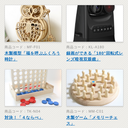
商品コード：MF-F01
商品コード：KL-A180
木製模型「福を呼ぶふくろう
録画ができる「180°回転式レ
時計」
ンズ暗視双眼鏡」
商品コード：TK-N04
商品コード：MM-C01
対決！「４ならべ」
木製ゲーム「メモリーチェ
ス」