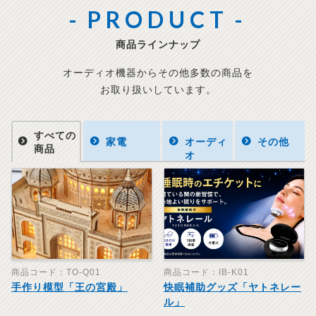
PRODUCT
商品ラインナップ
オーディオ機器からその他多数の商品を
お取り扱いしています。
すべての
家電
オーディ
その他
商品
オ
商品コード：TO-Q01
商品コード：IB-K01
手作り模型「王の宮殿」
快眠補助グッズ「ヤトネレー
ル」