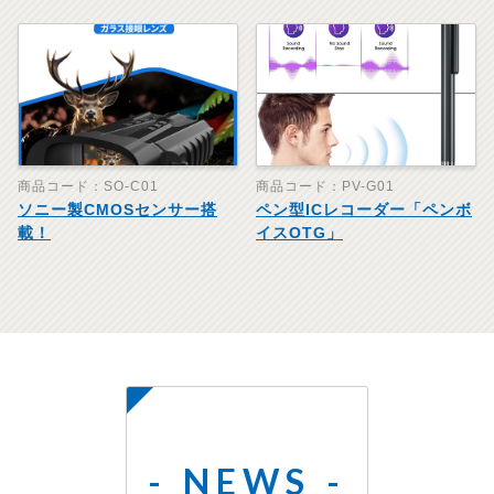
商品コード：SO-C01
商品コード：PV-G01
ソニー製CMOSセンサー搭
ペン型ICレコーダー「ペンボ
載！
イスOTG」
NEWS