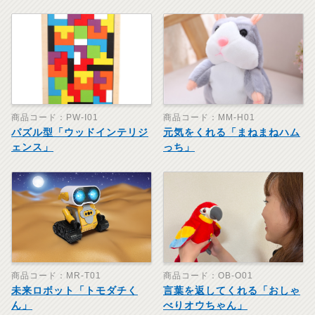
商品コード：PW-I01
商品コード：MM-H01
パズル型「ウッドインテリジ
元気をくれる「まねまねハム
ェンス」
っち」
商品コード：MR-T01
商品コード：OB-O01
未来ロボット「トモダチく
言葉を返してくれる「おしゃ
ん」
べりオウちゃん」