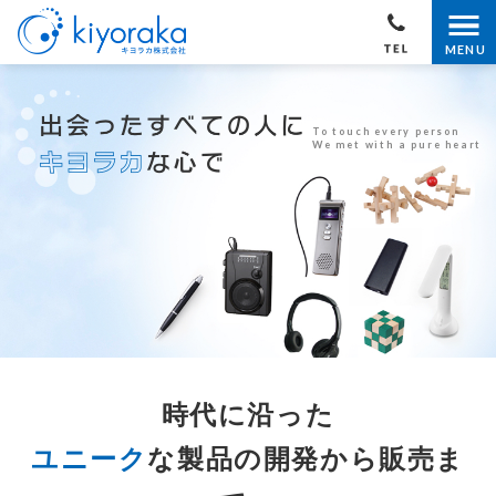
MENU
To touch every person
We met with a pure heart
時代に沿った
ユニーク
な製品の開発から販売ま